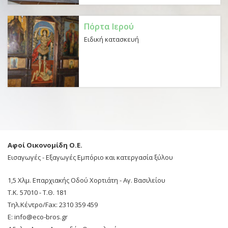
Πόρτα Ιερού
Ειδική κατασκευή
Αφοί Οικονομίδη Ο.Ε.
Εισαγωγές - Εξαγωγές Εμπόριο και κατεργασία ξύλου
1,5 Χλμ. Επαρχιακής Οδού Χορτιάτη - Αγ. Βασιλείου
Τ.Κ. 57010 - Τ.Θ. 181
Τηλ.Κέντρο/Fax: 2310 359 459
Ε: info@eco-bros.gr