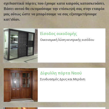
σχεδιαστικά πόρτες που έχουμε κατα καιρούς κατασκευάσει.
Βάσει αυτού θα εκτιμούσαμε την επίσκεψή σας στην εταιρία
μας ούτως ώστε να μπορέσουμε να σας εξυπηρετήσουμε
κατ'ιδίαν.
Είσοδος οικοδομής
Οικονομική λύση κεντρικής εισόδου
Δίφυλλη πόρτα Ναού
Συνδυασμός Δρυς και Μεράντι