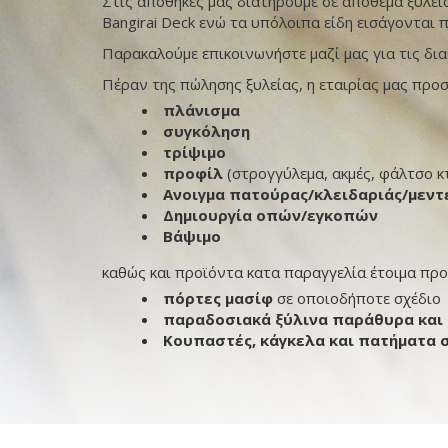
Στις αποθήκες μας διατηρούμε σε απόθεμα ξυλεία
Bangirai Deck ενώ τα υπόλοιπα είδη εισάγονται 
Παρακαλούμε επικοινωνήστε μαζί μας για τις διαθ
Πέραν της πώλησης ξυλείας, η εταιρίας μας προ
πλάνισμα
συγκόληση
τρίψιμο
προφίλ
(στρογγύλεμα, ακμές, φάλτσο κτ
Ανοιγμα πατούρας/κλειδαριάς/μεν
Δημιουργία οπών/εγκοπών
Βάψιμο
καθώς και προϊόντα κατα παραγγελία έτοιμα προ
πόρτες μασίφ
σε οποιοδήποτε σχέδιο
παραδοσιακά ξύλινα παράθυρα και
Κουπαστές, κάγκελα και πατήματα 