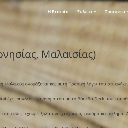
Η Εταιρία
Ξυλεία
Προϊόντα
ονησίας, Μαλαισίας)
τη Μαλαισία ονομάζεται και αυτή Τροπική λόγω του οτι ανήκει
irai έχει συνδέσει το όνομά του με τα δάπεδα Deck που τοποθ
τοτε είδος, έχουμε ξύλα ανοιχτόχρωμα, σκούρα και σκληρά. 