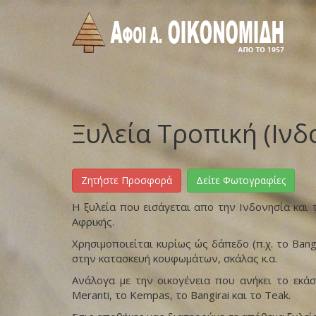
Ξυλεία Τροπική (Ινδ
Ζητήστε Προσφορά
Δείτε Φωτογραφίες
Η ξυλεία που εισάγεται απο την Ινδονησία και 
Αφρικής.
Χρησιμοποιείται κυρίως ώς δάπεδο (π.χ. το Bang
στην κατασκευή κουφωμάτων, σκάλας κ.α.
Ανάλογα με την οικογένεια που ανήκει το εκάσ
Meranti, το Kempas, το Bangirai και το Teak.