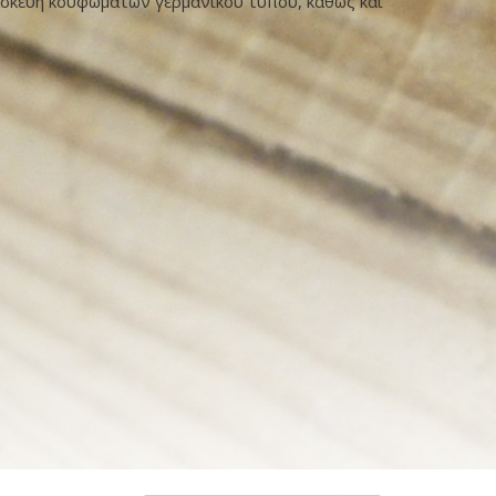
ατασκευή κουφωμάτων γερμανικού τύπου, καθώς και