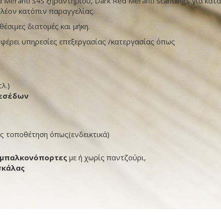
 Meranti S4S ξηραντηρίου, Dark Red Meranti scantlings για κ
πλέον κατόπιν παραγγελίας.
έσιμες διατομές και μήκη.
σφέρει υπηρεσίες επεξεργασίας /κατεργασίας όπως
λ.)
τεσέδων
ς τοποθέτηση όπως(ενδεικτικά)
 μπαλκονόπορτες
με ή χωρίς παντζούρι,
σκάλας